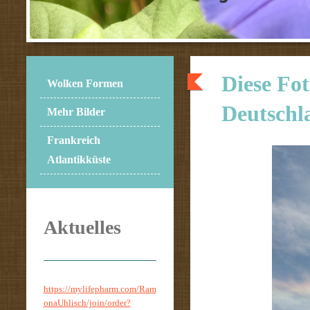
Diese Fot
Wolken Formen
Deutschl
Mehr Bilder
Frankreich
Atlantikküste
Aktuelles
https://mylifepharm.com/Ram
onaUhlisch/join/order?