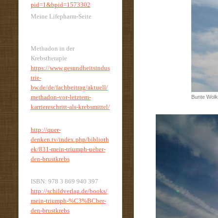
pid=1&bpid=1573302
Meine Lifepharm-Seite
Methadon in der
Krebstherapie
https://www.gesundheitsindus
trie-
bw.de/de/fachbeitrag/aktuell/
methadon-vor-letztem-
Bunte Wolk
karriereschritt-als-krebsmittel/
http://quer-
denken.tv/index.php/biblioth
ek/831-mein-triumph-ueber-
den-brustkrebs
ISBN: 978 3 869 940 397
http://schildverlag.de/books/
mein-triumph-%C3%BCber-
den-brustkrebs