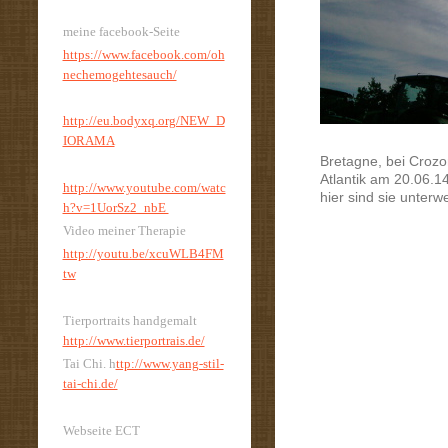
meine facebook-Seite
https://www.facebook.com/oh
nechemogehtesauch/
http://eu.bodyxq.org/NEW_D
IORAMA
Bretagne, bei Croz
Atlantik am 20.06.1
http://www.youtube.com/watc
hier sind sie unterw
h?v=1UorSz2_nbE
Video meiner Therapie
http://youtu.be/xcuWLB4FM
tw
Tierportraits handgemalt
http://www.tierportrais.de/
Tai Chi. h
ttp://www.yang-stil-
tai-chi.de/
Webseite ECT