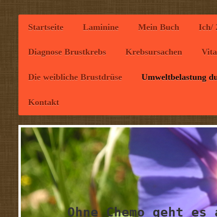
Startseite
Laminine
Mein Buch
Ich/
Diagnose Brustkrebs
Krebsursachen
Vit
Die weibliche Brustdrüse
Umweltbelastung du
Kontakt
Ohne Chemo geht es 