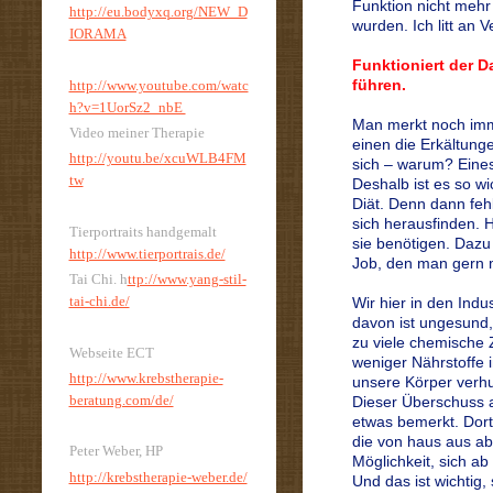
Funktion nicht mehr
http://eu.bodyxq.org/NEW_D
wurden. Ich litt an 
IORAMA
Funktioniert der 
führen.
http://www.youtube.com/watc
h?v=1UorSz2_nbE
Man merkt noch imme
Video meiner Therapie
einen die Erkältung
http://youtu.be/xcuWLB4FM
sich – warum? Eines
tw
Deshalb ist es so w
Diät. Denn dann feh
sich herausfinden. 
Tierportraits handgemalt
sie benötigen. Dazu
http://www.tierportrais.de/
Job, den man gern 
Tai Chi. h
ttp://www.yang-stil-
tai-chi.de/
Wir hier in den Indu
davon ist ungesund, 
zu viele chemische 
Webseite ECT
weniger Nährstoffe 
http://www.krebstherapie-
unsere Körper verhu
beratung.com/de/
Dieser Überschuss a
etwas bemerkt. Dor
die von haus aus ab
Peter Weber, HP
Möglichkeit, sich ab 
http://krebstherapie-weber.de/
Und das ist wichtig, 