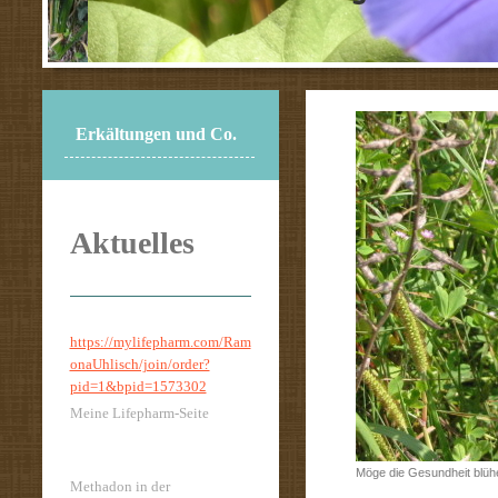
Erkältungen und Co.
Aktuelles
https://mylifepharm.com/Ram
onaUhlisch/join/order?
pid=1&bpid=1573302
Meine Lifepharm-Seite
Möge die Gesundheit blüh
Methadon in der