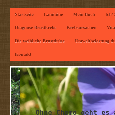
Startseite
Laminine
Mein Buch
Ich/
Diagnose Brustkrebs
Krebsursachen
Vit
Die weibliche Brustdrüse
Umweltbelastung du
Kontakt
Ohne Chemo geht es 