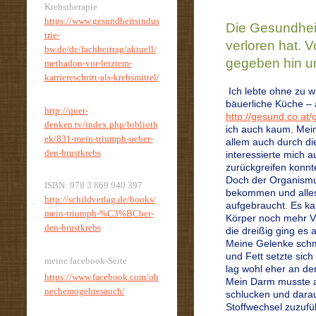
Krebstherapie
https://www.gesundheitsindus
Die Gesundheit
trie-
verloren hat. V
bw.de/de/fachbeitrag/aktuell/
gegeben hin un
methadon-vor-letztem-
karriereschritt-als-krebsmittel/
Ich lebte ohne zu w
bäuerliche Küche – 
http://quer-
http://gesund.co.at/
denken.tv/index.php/biblioth
ich auch kaum. Mein
ek/831-mein-triumph-ueber-
allem auch durch di
den-brustkrebs
interessierte mich 
zurückgreifen konnte
Doch der Organismus
ISBN: 978 3 869 940 397
bekommen und alles,
http://schildverlag.de/books/
aufgebraucht. Es ka
mein-triumph-%C3%BCber-
Körper noch mehr Vi
den-brustkrebs
die dreißig ging es 
Meine Gelenke schm
und Fett setzte sich 
meine facebook-Seite
lag wohl eher an d
https://www.facebook.com/oh
Mein Darm musste a
nechemogehtesauch/
schlucken und dara
Stoffwechsel zuzufü