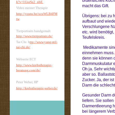
ordentliches Koch
h?v=1UorSz2_nbE
macht das Gift.
Video meiner Therapie
http://youtu.be/xcuWLB4FM
Übrigens: bei zu 
tw
aufbaut und wiede
Verschlungene Na
Tierportraits handgemalt
etc. wird benötigt
http://www.tierportrais.de/
Teufelskreis.
Tai Chi. h
ttp://www.yang-stil-
tai-chi.de/
Medikamente sind
einnehmen muss. 
denn sie können 
Webseite ECT
Darmmuskulatur e
http://www.krebstherapie-
Oh ja. Sehr wichti
beratung.com/de/
aber so. Ballasts
Zucker. Ja, der i
Peter Weber, HP
Darm die schlecht
http://krebstherapie-weber.de/
Gesunder Darm dur
liefern. Sie solle
Darmentleerung he
bei längerem Verb