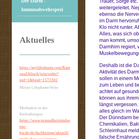
Der Darm -
Trauer, Sorge etc
weitergeleitet. N
Immunabwehrspezi
ebenso die Nerve
im Darm hervorruf
Klo nicht runter. A
Alles, was sich ob
Aktuelles
man kommt, umso g
Darmhirn regiert
Muskelbewegungen
Deshalb ist die D
https://mylifepharm.com/Ram
Aktivität des Da
onaUhlisch/join/order?
sollen in einem M
pid=1&bpid=1573302
zum Leben und be
Meine Lifepharm-Seite
achtet auf gesund
können aus ihrem 
längst vergessen.
Methadon in der
alles gleich im 
Krebstherapie
Der Dünndarm besi
https://www.gesundheitsindus
Chemikalien, Bakt
trie-
Schleimhaut melde
bw.de/de/fachbeitrag/aktuell/
falsche Ernährun
methadon-vor-letztem-