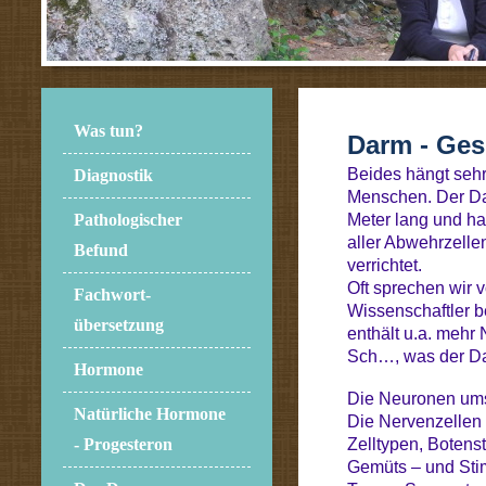
Was tun?
Darm - Ges
Beides hängt sehr
Diagnostik
Menschen. Der Dar
Meter lang und ha
Pathologischer
aller Abwehrzelle
Befund
verrichtet.
Oft sprechen wir 
Fachwort-
Wissenschaftler b
übersetzung
enthält u.a. mehr
Sch…, was der Darm
Hormone
Die Neuronen umsp
Natürliche Hormone
Die Nervenzellen 
Zelltypen, Botens
- Progesteron
Gemüts – und Stim