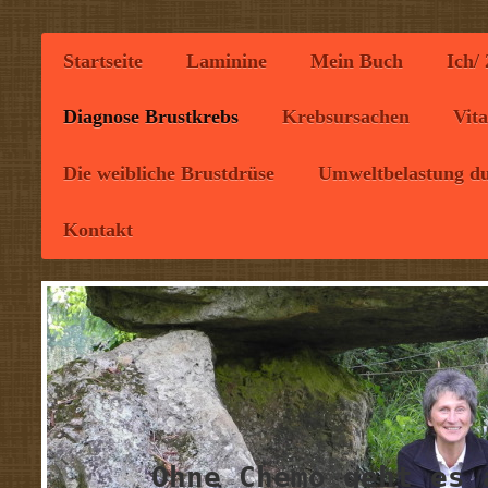
Startseite
Laminine
Mein Buch
Ich/
Diagnose Brustkrebs
Krebsursachen
Vit
Die weibliche Brustdrüse
Umweltbelastung du
Kontakt
Ohne Chemo geht es 