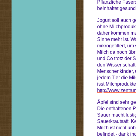
Pflanzliche Faser
beinhaltet gesund
Jogurt soll auch g
ohne Milchproduk
daher kommen mag,
Sinne mehr ist. W
mikrogefiltert, u
Milch da noch übr
und Co trotz der 
den Wissenschaftle
Menschenkinder, 
jedem Tier die Mil
isst Milchprodukte
http://www.zentru
Äpfel sind sehr ge
Die enthaltenen P
Sauer macht lusti
Sauerkrautsaft. K
Milch ist nicht u
befindet - dank i