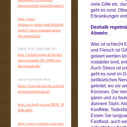
viele Gifte etc. d
karriereschritt-als-krebsmittel/
geht es rund. Ob
Erkrankungen ent
http://quer-
denken.tv/index.php/biblioth
Deshalb regelmä
ek/831-mein-triumph-ueber-
Abwehr.
den-brustkrebs
Was ist schlecht 
ISBN: 978 3 869 940 397
und Fleisch ist Gi
http://schildverlag.de/books/
geleert werden kö
mein-triumph-%C3%BCber-
instabiler sind, e
den-brustkrebs
Auch Stress ist u
geht es rund im D
meine facebook-Seite
(willkürliches Ne
geleitet, wo sie 
https://www.facebook.com/oh
nechemogehtesauch/
Kürzeren. Die Ver
gären und zu faul
dünnem Stuhl. Als
http://eu.bodyxq.org/NEW_D
Konflikte, Todesfä
IORAMA
Essen Sie langsa
Fastfood, auch w
http://www.youtube.com/watc