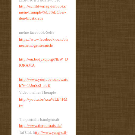
ISBN: 978 3 869 940 397
http://schildverlag.de/books/
mein-triumph-%C3%BCber-
den-brustkrebs
meine facebook-Seite
https://www.facebook.com/oh
nechemogehtesauch/
http://eu.bodyxq.org/NEW_D
IORAMA
http://www.youtube.com/watc
h?v=1UorSz2_nbE
Video meiner Therapie
http://youtu.be/xcuWLB4FM
tw
Tierportraits handgemalt
http://www.tierportrais.de/
Tai Chi. h
ttp://www.yang-stil-