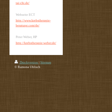
tai-chi.de/
Webseite ECT
http://www.krebstherapie-
beratung.com/de/
Peter Weber, HP
http://krebstherapie-weber.de/
Druckversion
|
Sitemap
© Ramona Uhlisch