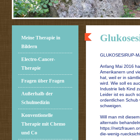
Glukoses
Meine Therapie in
Bildern
GLUKOSESIRUP-M
Electro-Cancer-
Anfang Mai 2016 ha
Therapie
Amerikanern und vie
hat, weil er in sämt
Fragen über Fragen
wird. Wie soll es a
Industrie lieb Kind z
Außerhalb der
Leider ist es auch s
ordentlichen Schub 
Schulmedizin
schweigen.
Konventionelle
Will man mit diesem
alternativ behandel
Therapie mit Chemo
https://netzfrauen.o
und Co
die-wenig-ruecksich