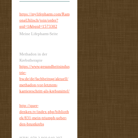
https://mylifepharm.com/Ram
onaUhlisch/join/order?
pid=1&bpid=1573302
Meine Lifepharm-Seite
Methadon in der
Krebstherapie
https://www.gesundheitsindus
trie-
bw.de/de/fachbeitrag/aktuell/
methadon-vor-letztem-
karriereschritt-als-krebsmittel/
http://quer-
denken.tv/index.php/biblioth
ek/831-mein-triumph-ueber-
den-brustkrebs