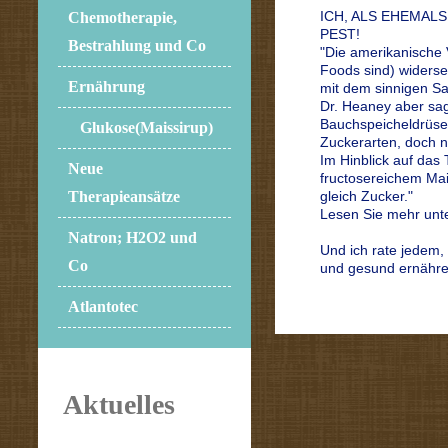
ICH, ALS EHEMAL
Chemotherapie,
PEST!
Bestrahlung und Co
"Die amerikanische 
Foods sind) widerse
Ernährung
mit dem sinnigen Sat
Dr. Heaney aber sag
Bauchspeicheldrüsen
Glukose(Maissirup)
Zuckerarten, doch n
Im Hinblick auf das
Neue
fructosereichem Mai
gleich Zucker."
Therapieansätze
Lesen Sie mehr unte
Natron; H2O2 und
Und ich rate jedem, 
Co
und gesund ernähren
Atlantotec
Aktuelles