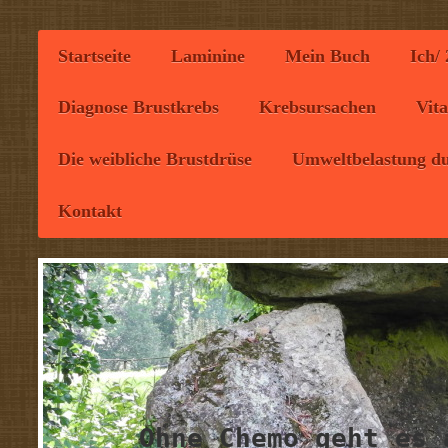
Startseite
Laminine
Mein Buch
Ich/
Diagnose Brustkrebs
Krebsursachen
Vit
Die weibliche Brustdrüse
Umweltbelastung du
Kontakt
Ohne Chemo geht es 