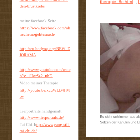
therapie_8c.html
,
den-brustkrebs
meine facebook-Seite
https://www.facebook.com/oh
nechemogehtesauch/
http://eu.bodyxq.org/NEW_D
IORAMA
http://www.youtube.com/watc
h?v=1UorSz2_nbE
Video meiner Therapie
http://youtu.be/xcuWLB4FM
tw
Tierportraits handgemalt
Es sieht schlimmer aus als
http://www.tierportrais.de/
Setzen der Kanülen und El
Tai Chi. h
ttp://www.yang-stil-
tai-chi.de/