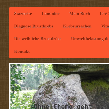
Startseite
Laminine
Mein Buch
Ich/
Diagnose Brustkrebs
Krebsursachen
Vit
Die weibliche Brustdrüse
Umweltbelastung du
Kontakt
Ohne Chemo geht es 