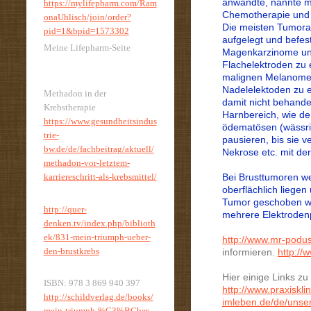
anwandte, nannte ma
https://mylifepharm.com/Ram
Chemotherapie und
onaUhlisch/join/order?
Die meisten Tumora
pid=1&bpid=1573302
aufgelegt und befest
Meine Lifepharm-Seite
Magenkarzinome und
Flachelektroden zu 
malignen Melanomen 
Nadelelektoden zu 
Methadon in der
damit nicht behande
Krebstherapie
Harnbereich, wie de
https://www.gesundheitsindus
ödematösen (wässrig
trie-
pausieren, bis sie
bw.de/de/fachbeitrag/aktuell/
Nekrose etc. mit der
methadon-vor-letztem-
karriereschritt-als-krebsmittel/
Bei Brusttumoren we
oberflächlich liegen 
Tumor geschoben we
http://quer-
mehrere Elektroden
denken.tv/index.php/biblioth
ek/831-mein-triumph-ueber-
http://www.mr-podu
den-brustkrebs
informieren.
http://
Hier einige Links z
ISBN: 978 3 869 940 397
http://www.praxiskli
http://schildverlag.de/books/
imleben.de/de/unser
mein-triumph-%C3%BCber-