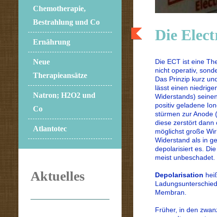
Chemotherapie,
Bestrahlung und Co
Die Elec
Ernährung
Die ECT ist eine Th
Neue
nicht operativ, sonde
Therapieansätze
Das Prinzip kurz un
lässt einen niedrig
Natron; H2O2 und
Widerstands) seine
positiv geladene Io
Co
stürmen zur Anode (
diese zerstört dann
Atlantotec
möglichst große Wirk
Widerstand als in g
depolarisiert es. D
meist unbeschadet.
Aktuelles
Depolarisation
heiß
Ladungsunterschieds
Membran.
Früher, in den zwan