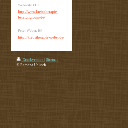
Webseite ECT
http://www.krebstherapie-
beratung.com/de/
Peter Weber, HP
http://krebstherapie-weber.de/
Druckversion
|
Sitemap
© Ramona Uhlisch