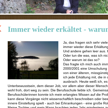
Immer wieder erkältet - war
Ja, das fragen sich sehr vi
immer wieder diese Erkältun
Und andere gehen leer aus. 
Oder tun die was, was ich ni
Oder warum ist das so?
Das fragte ich mich auch imme
2000/2001 eine Umschulung 
von einer älteren, missgüns
ich jede Erkältung mit, die in
ausbrach. Heute weiß ich, e
Unterbewusstsein, dem dieser Job, vor allem aber dieser Mensch,
wohl froh, dort weg zu sein. Die Berufsschule liebte ich. Gemeins
Berufsschülerinnen konnte ich mein erlangtes Wissen auf die Pro
kann diese Vorgänge nicht wissenschaftlich beschreiben oder bew
innere Einstellung spielt - auch bei Erkrankungen - eine große Rol
Meine Tochter und mein Mann brachten jedes Jahr mindestens 