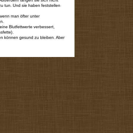
 Außerdem fangen sie sich nicht
zu tun. Und sie haben feststellen
 wenn man öfter unter
n.
ne Blutfettwerte verbessert,
fette).
lfen können gesund zu bleiben. Aber