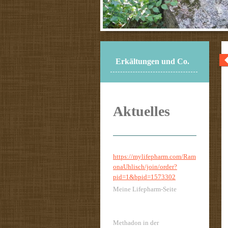
Erkältungen und Co.
Aktuelles
https://mylifepharm.com/Ram
onaUhlisch/join/order?
pid=1&bpid=1573302
Meine Lifepharm-Seite
Methadon in der