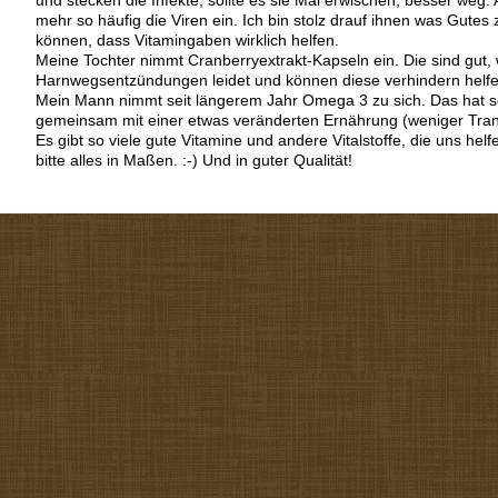
und stecken die Infekte, sollte es sie Mal erwischen, besser weg.
mehr so häufig die Viren ein. Ich bin stolz drauf ihnen was Gutes 
können, dass Vitamingaben wirklich helfen.
Meine Tochter nimmt Cranberryextrakt-Kapseln ein. Die sind gut,
Harnwegsentzündungen leidet und können diese verhindern helfe
Mein Mann nimmt seit längerem Jahr Omega 3 zu sich. Das hat sei
gemeinsam mit einer etwas veränderten Ernährung (weniger Trans
Es gibt so viele gute Vitamine und andere Vitalstoffe, die uns he
bitte alles in Maßen. :-) Und in guter Qualität!