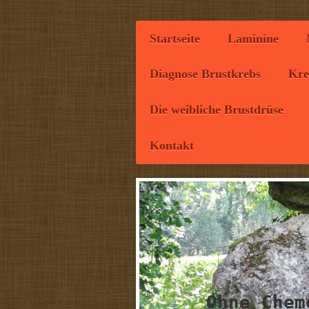
Startseite
Laminine
Diagnose Brustkrebs
Kre
Die weibliche Brustdrüse
Kontakt
Ohne Chem