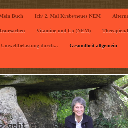
Mein Buch
Ich/ 2. Mal Krebs/neues NEM
Alterna
bsursachen
Vitamine und Co (NEM)
Therapien/
Umweltbelastung durch...
Gesundheit allgemein
o geht es auch