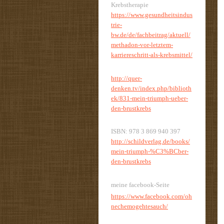
Krebstherapie
https://www.gesundheitsindus
trie-
bw.de/de/fachbeitrag/aktuell/
methadon-vor-letztem-
karriereschritt-als-krebsmittel/
http://quer-
denken.tv/index.php/biblioth
ek/831-mein-triumph-ueber-
den-brustkrebs
ISBN: 978 3 869 940 397
http://schildverlag.de/books/
mein-triumph-%C3%BCber-
den-brustkrebs
meine facebook-Seite
https://www.facebook.com/oh
nechemogehtesauch/