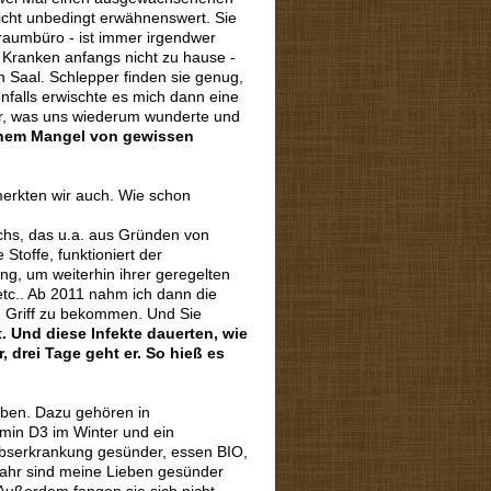
nicht unbedingt erwähnenswert. Sie
ßraumbüro - ist immer irgendwer
g Kranken anfangs nicht zu hause -
n Saal. Schlepper finden sie genug,
falls erwischte es mich dann eine
er, was uns wiederum wunderte und
einem Mangel von gewissen
merkten wir auch. Wie schon
hs, das u.a. aus Gründen von
toffe, funktioniert der
g, um weiterhin ihrer geregelten
tc.. Ab 2011 nahm ich dann die
 Griff zu bekommen. Und Sie
t. Und diese Infekte dauerten, wie
, drei Tage geht er. So hieß es
eben. Dazu gehören in
amin D3 im Winter und ein
ebserkrankung gesünder, essen BIO,
 Jahr sind meine Lieben gesünder