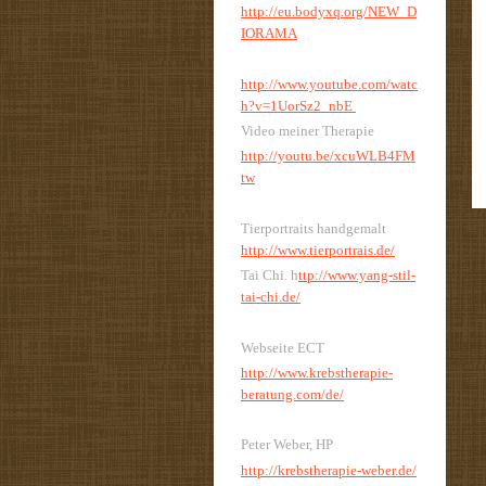
http://eu.bodyxq.org/NEW_D
IORAMA
http://www.youtube.com/watc
h?v=1UorSz2_nbE
Video meiner Therapie
http://youtu.be/xcuWLB4FM
tw
Tierportraits handgemalt
http://www.tierportrais.de/
Tai Chi. h
ttp://www.yang-stil-
tai-chi.de/
Webseite ECT
http://www.krebstherapie-
beratung.com/de/
Peter Weber, HP
http://krebstherapie-weber.de/