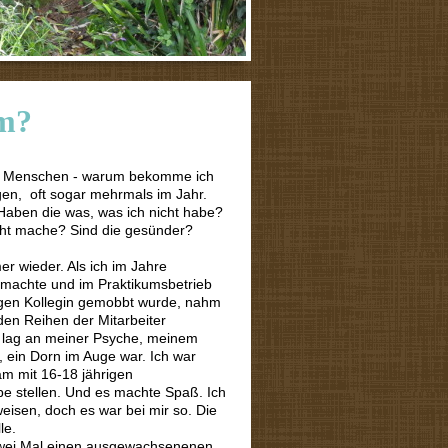
um?
ele Menschen - warum bekomme ich
gen, oft sogar mehrmals im Jahr.
Haben die was, was ich nicht habe?
cht mache? Sind die gesünder?
r wieder. Als ich im Jahre
machte und im Praktikumsbetrieb
tigen Kollegin gemobbt wurde, nahm
 den Reihen der Mitarbeiter
s lag an meiner Psyche, meinem
 ein Dorn im Auge war. Ich war
am mit 16-18 jährigen
be stellen. Und es machte Spaß. Ich
eisen, doch es war bei mir so. Die
le.
zwei Mal einen ausgewachsenenen