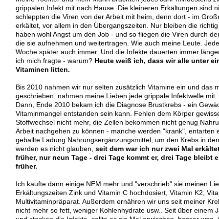
grippalen Infekt mit nach Hause. Die kleineren Erkältungen sind 
schleppten die Viren von der Arbeit mit heim, denn dort - im Gro
erkältet, vor allem in den Übergangszeiten. Nur bleiben die richti
haben wohl Angst um den Job - und so fliegen die Viren durch de
die sie aufnehmen und weitertragen. Wie auch meine Leute. Jeden
Woche später auch immer. Und die Infekte dauerten immer läng
ich mich fragte - warum?
Heute weiß ich, dass wir alle unter 
Vitaminen litten.
Bis 2010 nahmen wir nur selten zusätzlich Vitamine ein und das 
geschrieben, nahmen meine Lieben jede grippale Infektwelle mit.
Dann, Ende 2010 bekam ich die Diagnose Brustkrebs - ein Gewäc
Vitaminmangel entstanden sein kann. Fehlen dem Körper gewisse S
Stoffwechsel nicht mehr, die Zellen bekommen nicht genug Nahrun
Arbeit nachgehen zu können - manche werden "krank", entarten e
geballte Ladung Nahrungsergänzungsmittel, um den Krebs in den
werden es nicht glauben,
seit dem war ich nur zwei Mal erkälte
früher, nur neun Tage - drei Tage kommt er, drei Tage bleibt er
früher.
Ich kaufte dann einige NEM mehr und "verschrieb" sie meinen Li
Erkältungszeiten Zink und Vitamin C hochdosiert, Vitamin K2, Vit
Multivitaminpräparat. Außerdem ernähren wir uns seit meiner Kr
nicht mehr so fett, weniger Kohlenhydrate usw.. Seit über einem